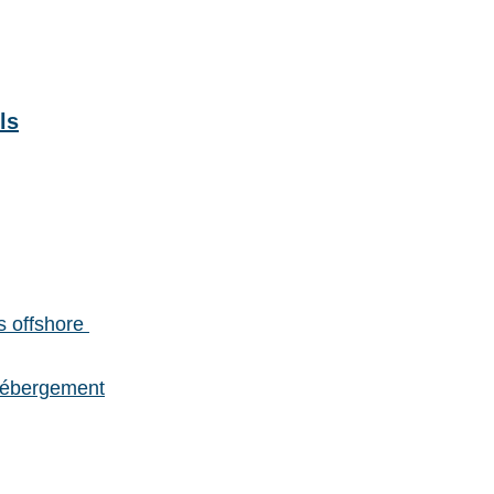
ls
s offshore
'hébergement