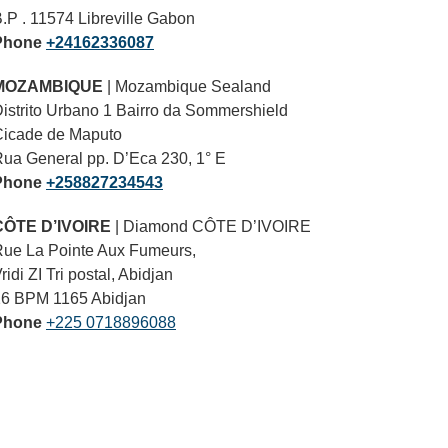
.P . 11574 Libreville Gabon
Phone
+24162336087
MOZAMBIQUE
| Mozambique Sealand
istrito Urbano 1 Bairro da Sommershield
Cicade de Maputo
ua General pp. D’Eca 230, 1° E
Phone
+258827234543
CÔTE D’IVOIRE
| Diamond CÔTE D’IVOIRE
ue La Pointe Aux Fumeurs,
ridi ZI Tri postal, Abidjan
26 BPM 1165 Abidjan
Phone
+225 0718896088