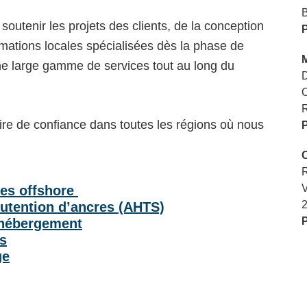
B
outenir les projets des clients, de la conception
ormations locales spécialisées dès la phase de
’une large gamme de services tout au long du
D
R
aire de confiance dans toutes les régions où nous
R
V
es offshore
tention d’ancres (AHTS)
/ hébergement
es
ge