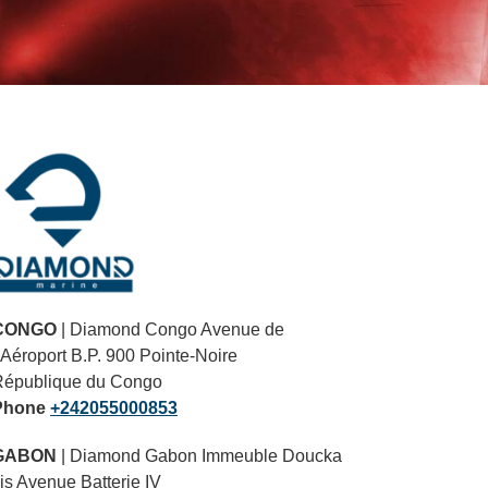
Primary
Sidebar
CONGO
| Diamond Congo Avenue de
’Aéroport B.P. 900 Pointe-Noire
République du Congo
Phone
+242055000853
GABON
| Diamond Gabon Immeuble Doucka
is Avenue Batterie IV