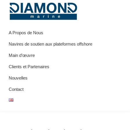
Skip
Skip
Skip
to
to
to
primary
main
primary
Diamond
Logistics
navigation
content
sidebar
S.A.
A Propos de Nous
Support
Marine
-
Navires de soutien aux plateformes offshore
Man
Main d’œuvre
Power
Clients et Partenaires
Nouvelles
Contact